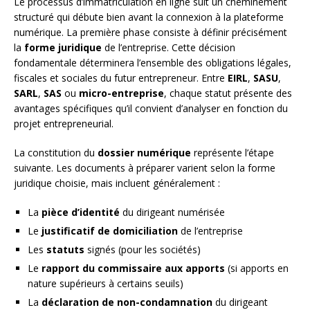
Le processus d’immatriculation en ligne suit un cheminement
structuré qui débute bien avant la connexion à la plateforme
numérique. La première phase consiste à définir précisément
la
forme juridique
de l’entreprise. Cette décision
fondamentale déterminera l’ensemble des obligations légales,
fiscales et sociales du futur entrepreneur. Entre
EIRL
,
SASU
,
SARL
,
SAS
ou
micro-entreprise
, chaque statut présente des
avantages spécifiques qu’il convient d’analyser en fonction du
projet entrepreneurial.
La constitution du
dossier numérique
représente l’étape
suivante. Les documents à préparer varient selon la forme
juridique choisie, mais incluent généralement :
La
pièce d’identité
du dirigeant numérisée
Le
justificatif de domiciliation
de l’entreprise
Les
statuts
signés (pour les sociétés)
Le
rapport du commissaire aux apports
(si apports en
nature supérieurs à certains seuils)
La
déclaration de non-condamnation
du dirigeant