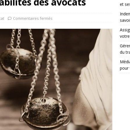
abilités des avocats
et se
Indem
cat
Commentaires fermés
savoi
Assig
votr
Gérer
du tr
Média
pour 