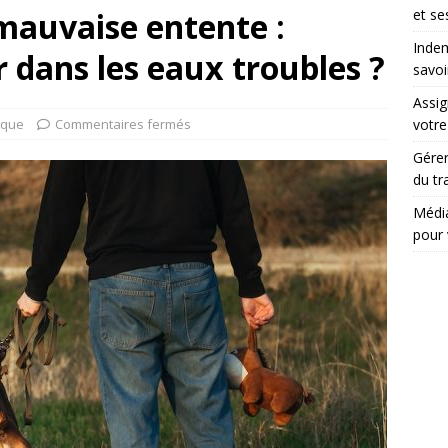
mauvaise entente :
et se
Indem
dans les eaux troubles ?
savoi
Assig
ique
Commentaires fermés
votr
Gérer
du tr
Média
pour 