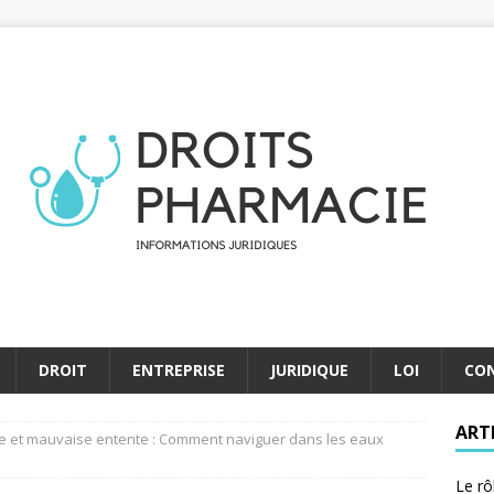
DROIT
ENTREPRISE
JURIDIQUE
LOI
CO
ART
e et mauvaise entente : Comment naviguer dans les eaux
Le rô