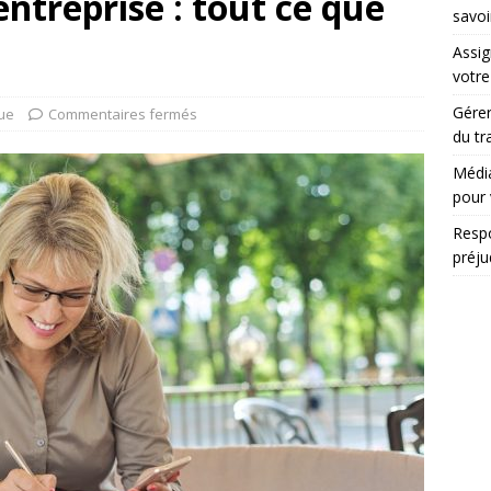
ntreprise : tout ce que
savoi
Assig
votr
Gérer
que
Commentaires fermés
du tr
Média
pour 
Respo
préju