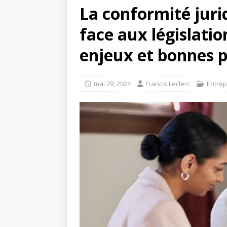
La conformité juri
face aux législatio
enjeux et bonnes 
mai 29, 2024
Francis Leclerc
Entrep