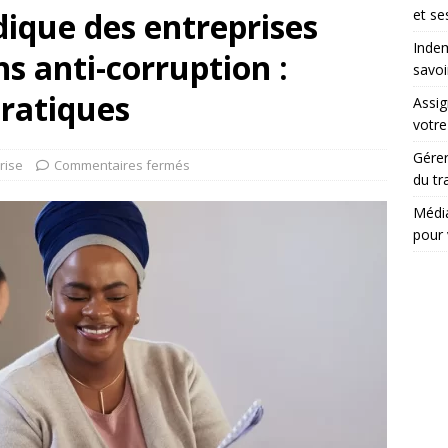
dique des entreprises
et se
Indem
ns anti-corruption :
savoi
pratiques
Assig
votr
Gérer
rise
Commentaires fermés
du tr
Média
pour 