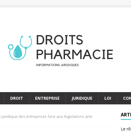
DROIT
ENTREPRISE
JURIDIQUE
LOI
CO
ART
 juridique des entreprises face aux législations anti-
Le rô