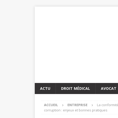
ACTU
DROIT MÉDICAL
AVOCAT
ACCUEIL
ENTREPRISE
La conformité
corruption : enjeux et bonnes pratiques