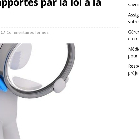
portés par la loi à la
savoi
Assig
votr
Gérer
Commentaires fermés
du tr
Média
pour 
Respo
préju