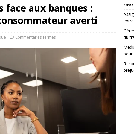
ts face aux banques :
savoi
Assig
 consommateur averti
votr
Gérer
ique
Commentaires fermés
du tr
Média
pour 
Respo
préju