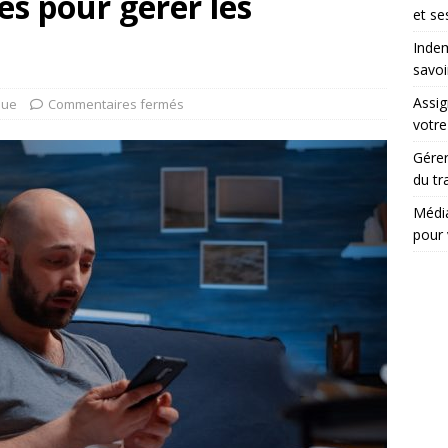
es pour gérer les
et se
Indem
savoi
Assig
que
Commentaires fermés
votr
Gérer
du tr
Média
pour 