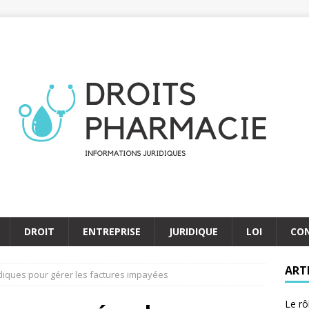
DROIT
ENTREPRISE
JURIDIQUE
LOI
CO
ART
idiques pour gérer les factures impayées
Le rô