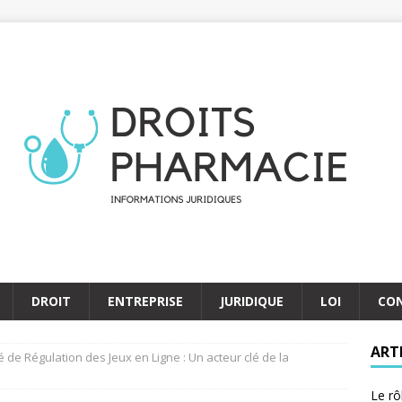
DROIT
ENTREPRISE
JURIDIQUE
LOI
CO
ART
é de Régulation des Jeux en Ligne : Un acteur clé de la
Le rô