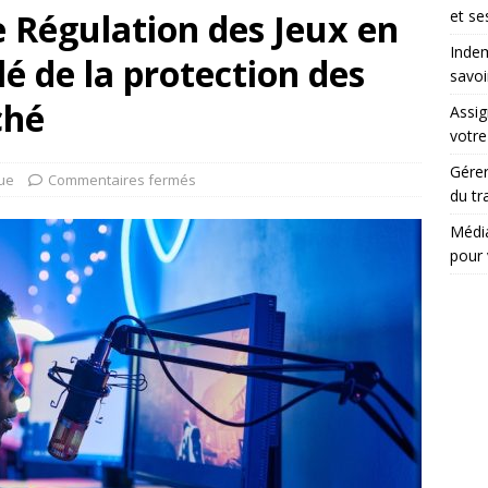
e Régulation des Jeux en
et se
Indem
lé de la protection des
savoi
ché
Assig
votr
Gérer
que
Commentaires fermés
du tr
Média
pour 