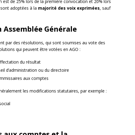
m est de 25% lors de la première convocation et 20% lors
 sont adoptées à la
majorité des voix exprimées
, sauf
en Assemblée Générale
ent par des résolutions, qui sont soumises au vote des
olutions qui peuvent être votées en AGO :
fectation du résultat
 d’administration ou du directoire
ommissaires aux comptes
éralement les modifications statutaires, par exemple :
social
s aux comptes et la