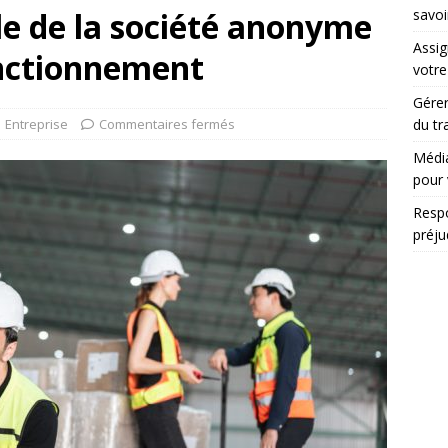
e de la société anonyme
savoi
Assig
onctionnement
votr
Gérer
Entreprise
Commentaires fermés
du tr
Média
pour 
Respo
préju