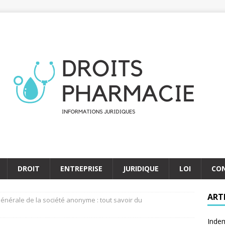
DROIT
ENTREPRISE
JURIDIQUE
LOI
CO
ART
nérale de la société anonyme : tout savoir du
Indem