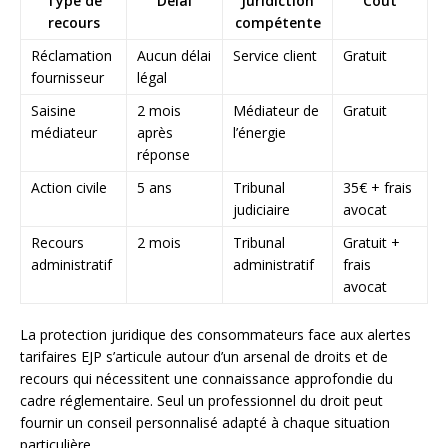
Type de
Délai
Juridiction
Coût
recours
compétente
Réclamation
Aucun délai
Service client
Gratuit
fournisseur
légal
Saisine
2 mois
Médiateur de
Gratuit
médiateur
après
l’énergie
réponse
Action civile
5 ans
Tribunal
35€ + frais
judiciaire
avocat
Recours
2 mois
Tribunal
Gratuit +
administratif
administratif
frais
avocat
La protection juridique des consommateurs face aux alertes
tarifaires EJP s’articule autour d’un arsenal de droits et de
recours qui nécessitent une connaissance approfondie du
cadre réglementaire. Seul un professionnel du droit peut
fournir un conseil personnalisé adapté à chaque situation
particulière.