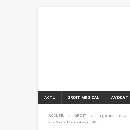
ACTU
DROIT MÉDICAL
AVOCAT
ACCUEIL
DROIT
La garantie rétroa
professionnels du bâtiment