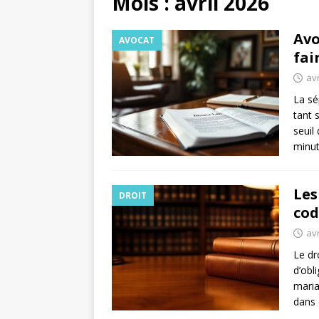
Mois :
avril 2026
Avo
AVOCAT
fai
avr
La sé
tant 
seuil
minut
Les
DROIT
cod
avr
Le dr
d’obl
maria
dans 