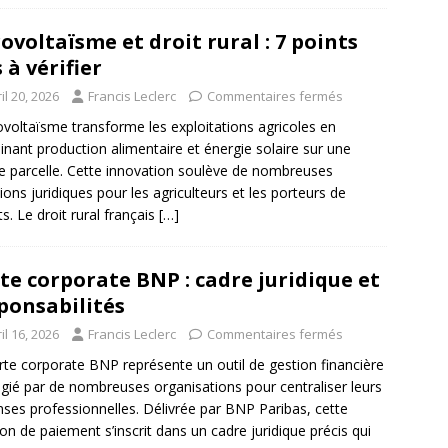
ovoltaïsme et droit rural : 7 points
s à vérifier
il 20, 2026
Francis Leclerc
Commentaires fermés
ovoltaïsme transforme les exploitations agricoles en
nant production alimentaire et énergie solaire sur une
parcelle. Cette innovation soulève de nombreuses
ions juridiques pour les agriculteurs et les porteurs de
ts. Le droit rural français
[…]
te corporate BNP : cadre juridique et
ponsabilités
il 16, 2026
Francis Leclerc
Commentaires fermés
rte corporate BNP représente un outil de gestion financière
légié par de nombreuses organisations pour centraliser leurs
ses professionnelles. Délivrée par BNP Paribas, cette
ion de paiement s’inscrit dans un cadre juridique précis qui