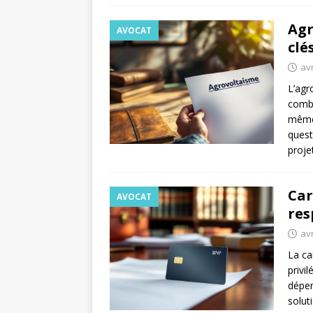
Agr
AVOCAT
clé
avr
L’agr
combi
même 
quest
proje
Car
AVOCAT
res
avr
La ca
privi
dépen
solut