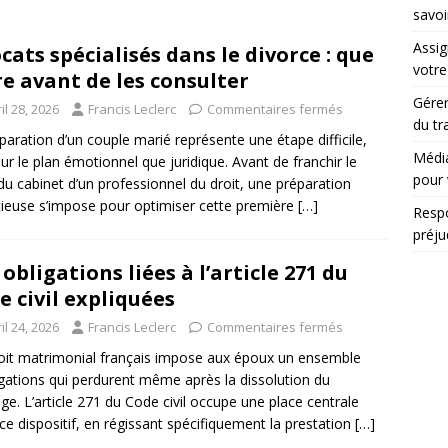
savoi
Assig
cats spécialisés dans le divorce : que
votr
re avant de les consulter
Gérer
il 28, 2026
Francis Leclerc
Commentaires fermés
du tr
paration d’un couple marié représente une étape difficile,
Média
sur le plan émotionnel que juridique. Avant de franchir le
pour 
 du cabinet d’un professionnel du droit, une préparation
ieuse s’impose pour optimiser cette première
[…]
Respo
préju
 obligations liées à l’article 271 du
e civil expliquées
il 24, 2026
Francis Leclerc
Commentaires fermés
oit matrimonial français impose aux époux un ensemble
igations qui perdurent même après la dissolution du
ge. L’article 271 du Code civil occupe une place centrale
ce dispositif, en régissant spécifiquement la prestation
[…]