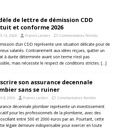
èle de lettre de démission CDD
tuit et conforme 2026
il 13, 2026
Francis Leclerc
Commentaires fermés
mission d’un CDD représente une situation délicate pour de
eux salariés. Contrairement aux idées reçues, quitter un
at à durée déterminée avant son terme n’est pas
sible, mais nécessite le respect de conditions strictes.
[…]
scrire son assurance decennale
mbier sans se ruiner
il 8, 2026
Francis Leclerc
Commentaires fermés
urance décennale plombier représente un investissement
ficatif pour les professionnels de la plomberie, avec des
s oscillant entre 500 et 2000 euros par an. Pourtant, cette
tie légale demeure indispensable pour exercer en toute