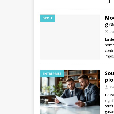
[…]
Mod
DROIT
gra
avr
La dé
nombr
contr
impos
Sou
ENTREPRISE
plo
avr
L’ass
signi
tarif
garan