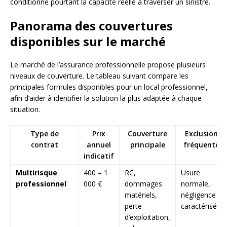
conditionne pourtant la capacité réelle à traverser un sinistre.
Panorama des couvertures
disponibles sur le marché
Le marché de l’assurance professionnelle propose plusieurs
niveaux de couverture. Le tableau suivant compare les
principales formules disponibles pour un local professionnel,
afin d’aider à identifier la solution la plus adaptée à chaque
situation.
Type de
Prix
Couverture
Exclusions
contrat
annuel
principale
fréquentes
indicatif
Multirisque
400 – 1
RC,
Usure
professionnel
000 €
dommages
normale,
matériels,
négligence
perte
caractérisée
d’exploitation,