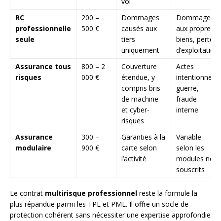
vol
RC
200 –
Dommages
Dommages
professionnelle
500 €
causés aux
aux propres
seule
tiers
biens, perte
uniquement
d’exploitation
Assurance tous
800 – 2
Couverture
Actes
risques
000 €
étendue, y
intentionnels,
compris bris
guerre,
de machine
fraude
et cyber-
interne
risques
Assurance
300 –
Garanties à la
Variable
modulaire
900 €
carte selon
selon les
l’activité
modules non
souscrits
Le contrat
multirisque professionnel
reste la formule la
plus répandue parmi les TPE et PME. Il offre un socle de
protection cohérent sans nécessiter une expertise approfondie